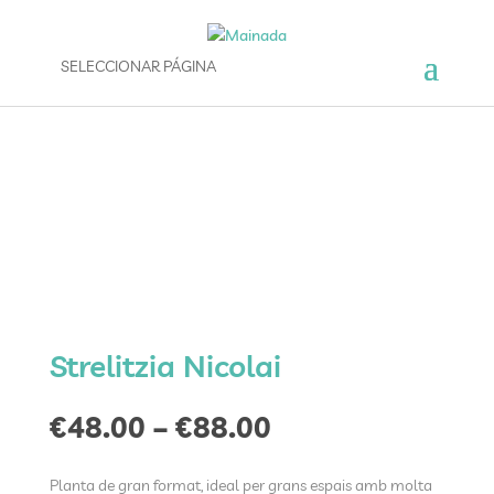
SELECCIONAR PÁGINA
Strelitzia Nicolai
Price
€
48.00
–
€
88.00
range:
€48.00
Planta de gran format, ideal per grans espais amb molta