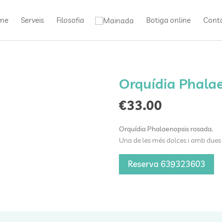
me
Serveis
Filosofia
Botiga online
Cont
Orquídia Phalae
€
33.00
Orquídia Phalaenopsis rosada.
Una de les més dolces i amb dues 
Reserva 639323603